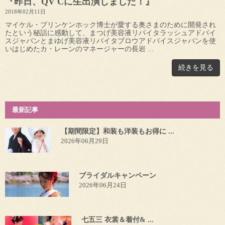
『昨日、QV Cに生出演しました！』
2018年02月11日
マイケル・ブリンケンホック博士が愛する奥さまのために開発され
たという秘話に感動して、まつげ美容液リバイタラッシュアドバイ
スジャパンとまゆげ美容液リバイタブロウアドバイスジャパンを使
いはじめたカ・レーンのマネージャーの長岩 ...
続きを見る
最新記事
【期間限定】和装も洋装もお得に ...
2026年06月29日
ブライダルキャンペーン
2026年06月24日
七五三 衣裳＆着付& ...