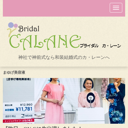
N
a
v
i
g
a
t
i
o
n
神社で神前式なら和装結婚式のカ・レーンへ
まゆげ美容液