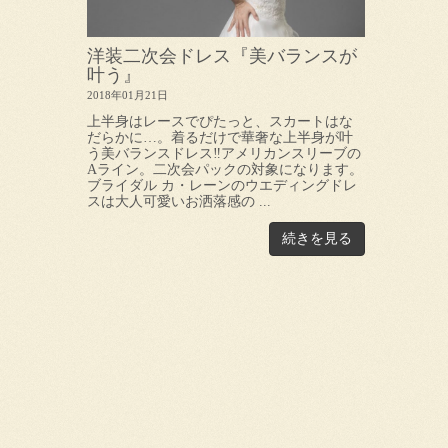
洋装二次会ドレス『美バランスが
叶う』
2018年01月21日
上半身はレースでぴたっと、スカートはな
だらかに…。着るだけで華奢な上半身が叶
う美バランスドレス‼アメリカンスリーブの
Aライン。二次会パックの対象になります。
ブライダル カ・レーンのウエディングドレ
スは大人可愛いお洒落感の ...
続きを見る