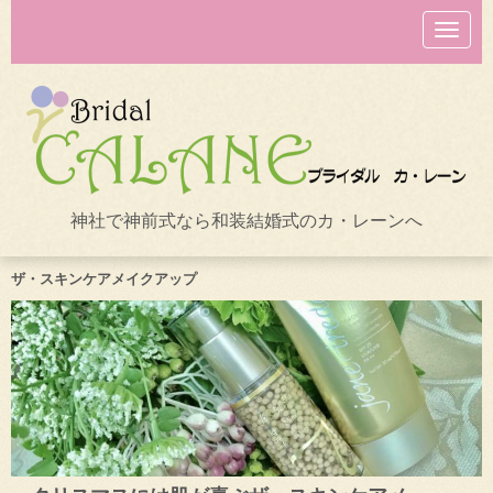
N
a
v
i
g
a
t
i
o
n
神社で神前式なら和装結婚式のカ・レーンへ
ザ・スキンケアメイクアップ