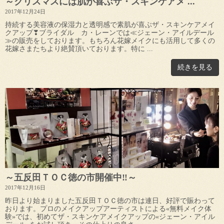
～クリスマスには肌が喜ぶザ・スキンケアメ ...
2017年12月24日
持続する美容液の保湿力と透明感で素肌が喜ぶザ・スキンケアメイ
クアップ❣ブライダル カ・レーンでは≪ジェーン・アイルデール
≫の販売をしております。もちろん花嫁メイクにも活用して多くの
花嫁さまたちより絶賛頂いております。特に ...
続きを見る
～五反田ＴＯＣ徳の市開催中‼～
2017年12月16日
昨日より始まりました五反田ＴＯＣ徳の市は連日、好評で賑わって
おります。プロのメイクアップアーティストによる«無料メイク体
験»では、初めてザ・スキンケアメイクアップの«ジェーン・アイル