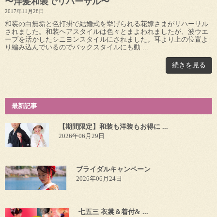
〜洋髪和装でリハーサル〜
2017年11月28日
和装の白無垢と色打掛で結婚式を挙げられる花嫁さまがリハーサル
されました。和装ヘアスタイルは色々とまよわれましたが、波ウエ
ーブを活かしたシニヨンスタイルにされました。耳より上の位置よ
り編み込んでいるのでバックスタイルにも動 ...
続きを見る
最新記事
【期間限定】和装も洋装もお得に ...
2026年06月29日
ブライダルキャンペーン
2026年06月24日
七五三 衣裳＆着付& ...