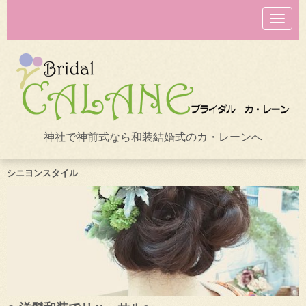
N
a
v
i
g
a
t
i
o
n
神社で神前式なら和装結婚式のカ・レーンへ
シニヨンスタイル