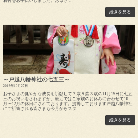
着付をお手伝いしました。お母さ ...
続きを見る
～戸越八幡神社の七五三～
2016年10月27日
お子さまの健やかな成長を祈願して７歳５歳３歳の11月15日に七五
三のお祝いをされますが、最近ではご家族のお休みに合わせて10
月〜12月の休日にされております。提携しております戸越八幡神社
にご祈祷される皆さまも今月からスタ ...
続きを見る