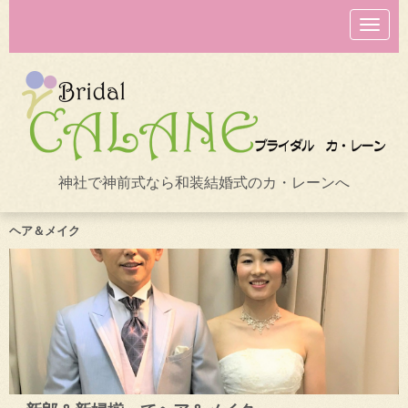
N
a
v
i
g
a
t
i
o
n
神社で神前式なら和装結婚式のカ・レーンへ
ヘア＆メイク