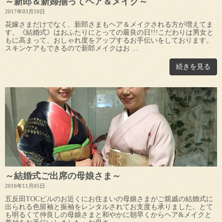
～新郎＆新婦揃ってヘア＆メイク～
2017年03月10日
花嫁さまだけでなく、新郎さまもヘア＆メイクされる方が増えてま
す。《結婚式》はおふたりにとっての最良の日!!!こだわりは男女と
もに高まって、おしゃれ度をアップするお手伝いをしております。
スキンケアもできるので新郎メイクはお ...
続きを見る
～結婚式ご出席の母娘さま～
2016年11月05日
五反田TOCビルのお近くにお住まいの母娘さまがご親戚の結婚式に
出られる色留袖と振袖をレンタルされてお支度も承りました。とて
も明るくて仲良しの母娘さまと和やかに朝早くからヘア&メイクと