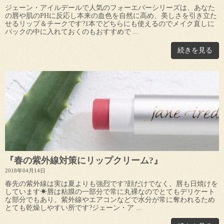
ジェーン・アイルデールで人気のフォーエバーシリーズは、あなた
の唇や肌のPHに反応し本来の血色を自然に高め、美しさを引き立た
せるリップ＆チークです?1本でどちらにも使えるのでメイク直しに
バックの中に入れておくのもおすすめで ...
続きを見る
『春の紫外線対策にリップクリーム?』
2018年04月14日
春先の紫外線は実は夏よりも強烈です?顔だけでなく、唇も日焼けを
しています☀唇は粘膜の一部分で常に丸裸なのでとてもデリケート
な部分でもあり、紫外線やエアコンなどで水分が常に奪われるため
とても乾燥しやすい所です?ジェーン・ア ...