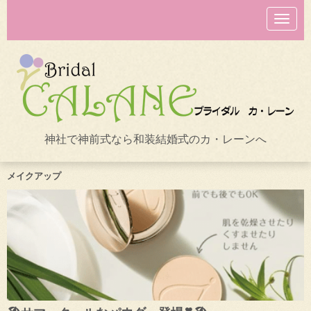
N
a
v
i
g
a
t
i
o
n
神社で神前式なら和装結婚式のカ・レーンへ
メイクアップ