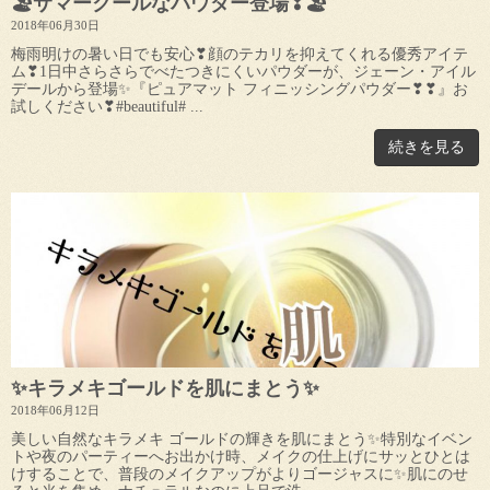
🏖サマークールなパウダー登場❣🏖
2018年06月30日
梅雨明けの暑い日でも安心❣顔のテカリを抑えてくれる優秀アイテ
ム❣1日中さらさらでべたつきにくいパウダーが、ジェーン・アイル
デールから登場✨『ピュアマット フィニッシングパウダー❣❣』お
試しください❣#beautiful# ...
続きを見る
✨キラメキゴールドを肌にまとう✨
2018年06月12日
美しい自然なキラメキ ゴールドの輝きを肌にまとう✨特別なイベン
トや夜のパーティーへお出かけ時、メイクの仕上げにサッとひとは
けすることで、普段のメイクアップがよりゴージャスに✨肌にのせ