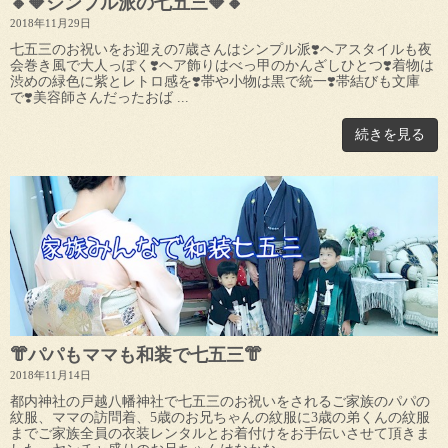
🔸🔶シンプル派の七五三🔶🔸
2018年11月29日
七五三のお祝いをお迎えの7歳さんはシンプル派❣️ヘアスタイルも夜
会巻き風で大人っぽく❣️ヘア飾りはべっ甲のかんざしひとつ❣️着物は
渋めの緑色に紫とレトロ感を❣️帯や小物は黒で統一❣️帯結びも文庫
で❣️美容師さんだったおば ...
続きを見る
👘パパもママも和装で七五三👘
2018年11月14日
都内神社の戸越八幡神社で七五三のお祝いをされるご家族のパパの
紋服、ママの訪問着、5歳のお兄ちゃんの紋服に3歳の弟くんの紋服
までご家族全員の衣装レンタルとお着付けをお手伝いさせて頂きま