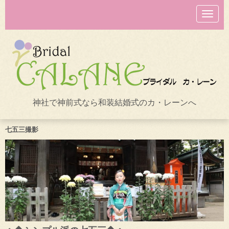
N
a
v
i
g
a
t
i
o
n
神社で神前式なら和装結婚式のカ・レーンへ
七五三撮影