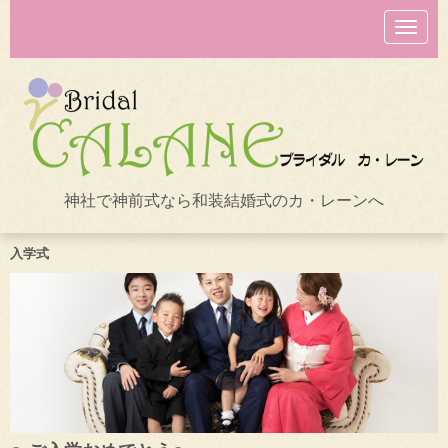
N
a
v
i
g
a
t
i
o
n
神社で神前式なら和装結婚式のカ・レーンへ
入学式