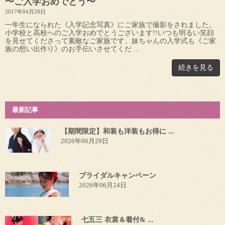
〜ご入学おめでとう〜
2017年04月28日
一年生になられた《入学記念写真》にご家族で撮影をされました。
小学校と高校へのご入学おめでとうございます!!︎いつも明るい笑顔
を見せてくださって素敵なご家族です。妹ちゃんの入学式も《ご家
族の想い出作り》のお手伝いさせてくだ ...
続きを見る
最新記事
【期間限定】和装も洋装もお得に ...
2026年06月29日
ブライダルキャンペーン
2026年06月24日
七五三 衣裳＆着付& ...