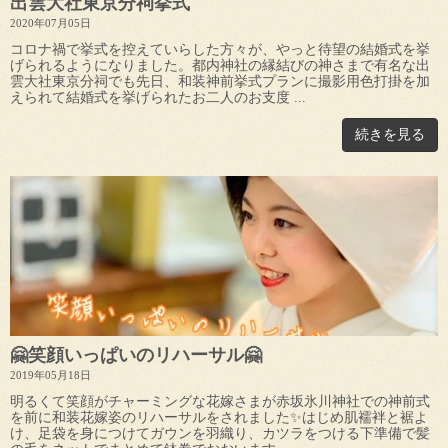
出雲大社東京分祠挙式
2020年07月05日
コロナ禍で挙式を控えていらした方々が、やっと待望の結婚式を挙
げられるようになりました。都内神社の縁結びの神さまで有名な出
雲大社東京分祠でも先日、和装神前挙式プランに撮影用色打掛を加
えられて結婚式を挙げられたお二人のお支度 ...
続きを見る
🤗笑顔いっぱいのリハーサル🤗
2019年05月18日
明るくて笑顔がチャーミングな花嫁さまが赤坂氷川神社での神前式
を前に和装花嫁姿のリハーサルをされました✨はじめ肌襦袢と裾よ
け、足袋を身につけてガウンを羽織り、カツラをつける下準備で髪