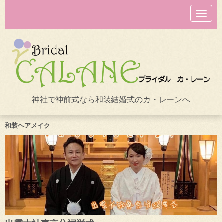
N
a
v
i
g
a
t
i
o
n
神社で神前式なら和装結婚式のカ・レーンへ
和装ヘアメイク