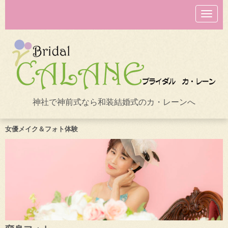
N
a
v
i
g
a
t
i
o
n
神社で神前式なら和装結婚式のカ・レーンへ
女優メイク＆フォト体験