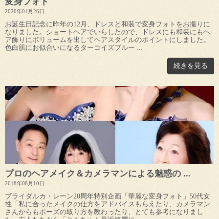
変身フォト
2020年01月26日
お誕生日記念に昨年の12月、ドレスと和装で変身フォトをお撮りに
なりました。ショートヘアでいらしたので、ドレスにも和装にもヘ
ア飾りにボリュームを出してヘアスタイルのポイントにしました。
色白肌にお似合いになるターコイズブルー ...
続きを見る
プロのヘアメイク＆カメラマンによる魅惑の ...
2018年08月10日
ブライダルカ・レーン20周年特別企画「華麗な変身フォト」50代女
性「私に合ったメイクの仕方をアドバイスもらえたり、カメラマン
さんからもポーズの取り方を教わったり、とても参考になりまし