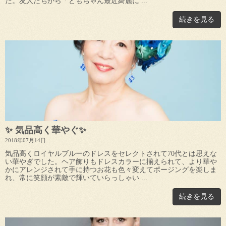
た。友人たちから「ともちゃん最近綺麗に ...
続きを見る
✨ 気品高く華やぐ✨
2018年07月14日
気品高くロイヤルブルーのドレスをセレクトされて70代とは思えな
い華やぎでした。ヘア飾りもドレスカラーに揃えられて、より華や
かにアレンジされて手に持つお花も色々変えてポージングを楽しま
れ、常に笑顔が素敵で輝いていらっしゃい ...
続きを見る