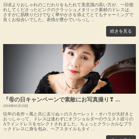
日頃よりおしゃれのこだわりをもたれて美意識の高い方が、一目惚
れしてくださったピンクのクラッシュメタリック素材のドレスは、
さすがに肌映りだけでなく華やかさを添えてとてもチャーミングで
良くお似合いでした。表情が豊かでいらっし ...
続きを見る
『母の日キャンペーンで素敵にお写真撮り❣ ...
2018年05月19日
往年の名作＜風と共に去りぬ＞のスカーレット・オハラが大好きと
おっしゃって、ドレスは迷わずにオフショルダーのウエスト絞りの
Aラインドレスをセレクトされました。ちょっとクラシカルなブラ
ックドレスに身を包み、ヘアスタイルもタイ ...