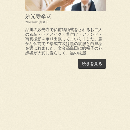
妙光寺挙式
2020年01月31日
品川の妙光寺で仏前結婚式をされるお二人
の衣装・ヘアメイク・着付け・アテンド・
写真撮影を承り出張してまいりました。厳
かな仏前での挙式衣装は黒の紋服と白無垢
を選ばれました。文金高島田に綿帽子の花
嫁姿が大変に愛らしく、黒の紋服 ...
続きを見る