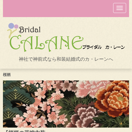
N
a
v
i
g
a
t
i
o
n
神社で神前式なら和装結婚式のカ・レーンへ
桜柄