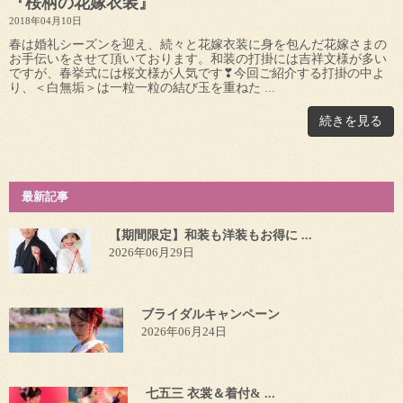
『桜柄の花嫁衣装』
2018年04月10日
春は婚礼シーズンを迎え、続々と花嫁衣装に身を包んだ花嫁さまの
お手伝いをさせて頂いております。和装の打掛には吉祥文様が多い
ですが、春挙式には桜文様が人気です❣今回ご紹介する打掛の中よ
り、＜白無垢＞は一粒一粒の結び玉を重ねた ...
続きを見る
最新記事
【期間限定】和装も洋装もお得に ...
2026年06月29日
ブライダルキャンペーン
2026年06月24日
七五三 衣裳＆着付& ...