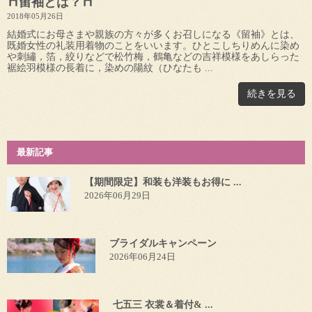
⛩留袖とは？⛩
2018年05月26日
結婚式にお母さまや親族の方々が多くお召しになる《留袖》とは、
既婚女性の礼装用着物のことをいいます。ひとこしちりめんに染め
や刺繡，箔，絞りなどで松竹梅，鶴亀などの吉祥模様をあしらった
裾絵羽模様の長着に，染めの陽紋（ひなたも ...
続きを見る
最新記事
【期間限定】和装も洋装もお得に ...
2026年06月29日
ブライダルキャンペーン
2026年06月24日
七五三 衣裳＆着付& ...