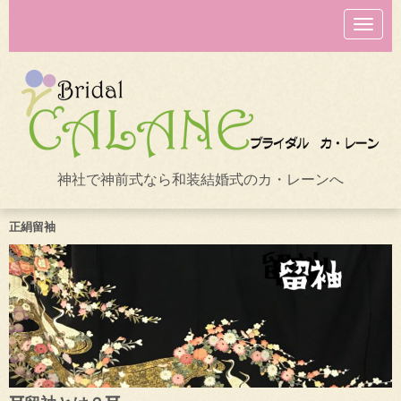
N
a
v
i
g
a
t
i
o
n
神社で神前式なら和装結婚式のカ・レーンへ
正絹留袖