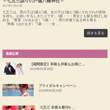
～七五三詣りの戸越八幡神社～
2017年11月21日
七五三は、男の子は3歳と5歳、女の子は3歳と7歳にそれぞれの意味
を持ち、お祝いするしきたりです。3歳・・・男女とも髪を伸ばし始
める ”髪置（かみおき）”5歳・・・男の衣服である袴を着る
”袴着（はかまぎ）”7歳・・・女 ...
続きを見る
最新記事
【期間限定】和装も洋装もお得に ...
2026年06月29日
ブライダルキャンペーン
2026年06月24日
七五三 衣裳＆着付& ...