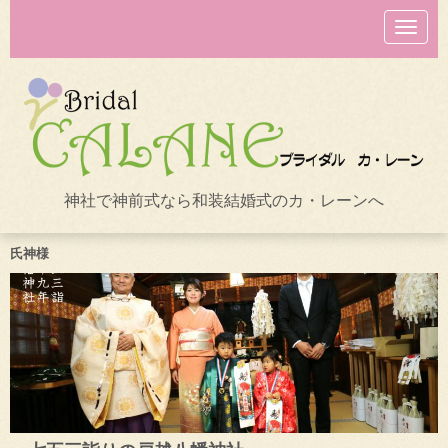
N
a
v
i
g
a
t
i
o
n
神社で神前式なら和装結婚式のカ・レーンへ
氏神様