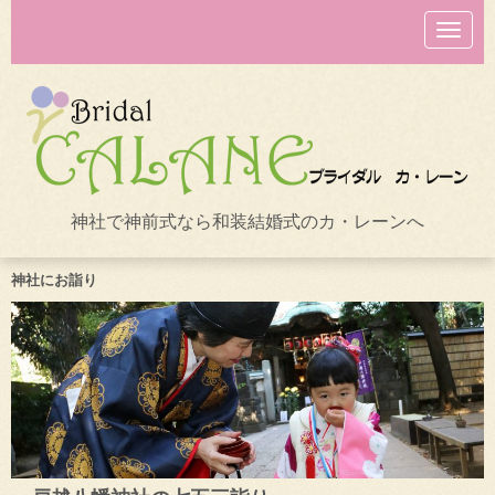
N
a
v
i
g
a
t
i
o
n
神社で神前式なら和装結婚式のカ・レーンへ
神社にお詣り