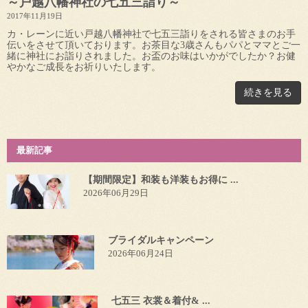
～戸越八幡神社の七五三詣り～
2017年11月19日
カ・レーンに近い戸越八幡神社で七五三詣りをされる皆さまのお手
伝いをさせて頂いております。お茶目な3歳さんもパパとママとご一
緒に神社にお詣りされました。お盃のお味はいかがでしたか？お健
やかなご成長をお祈りいたします。
続きを見る
最新記事
【期間限定】和装も洋装もお得に ...
2026年06月29日
ブライダルキャンペーン
2026年06月24日
七五三 衣裳＆着付& ...