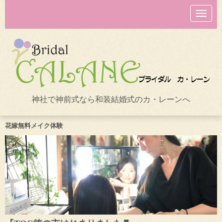
N
a
v
i
g
a
t
i
o
n
神社で神前式なら和装結婚式のカ・レーンへ
花嫁無料メイク体験