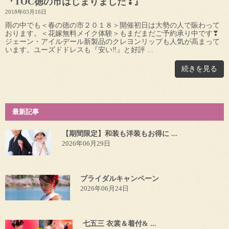
『TOC徳の市はじまりました❣』
2018年03月16日
雨の中でも＜春の徳の市２０１８＞開催初日は大勢の人で賑わって
おります。＜花嫁無料メイク体験＞もまだまだご予約承り中です❣
ジェーン・アイルデール新製品のクレヨンリップも人気が高まって
います。ユーズドドレスも『安い‼』と好評 ...
続きを見る
最新記事
【期間限定】和装も洋装もお得に ...
2026年06月29日
ブライダルキャンペーン
2026年06月24日
七五三 衣裳＆着付& ...