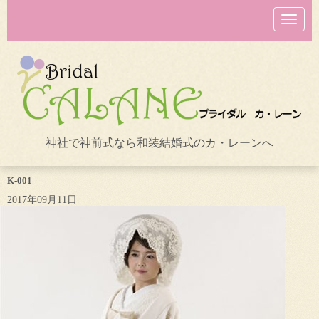
N
a
v
i
g
a
t
i
o
n
神社で神前式なら和装結婚式のカ・レーンへ
K-001
2017年09月11日