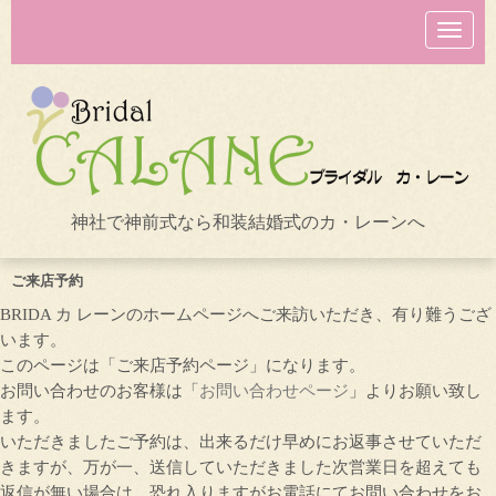
N
a
v
i
g
a
t
i
o
n
神社で神前式なら和装結婚式のカ・レーンへ
ご来店予約
BRIDA カ レーンのホームページへご来訪いただき、有り難うござ
います。
このページは「ご来店予約ページ」になります。
お問い合わせのお客様は「
お問い合わせページ
」よりお願い致し
ます。
いただきましたご予約は、出来るだけ早めにお返事させていただ
きますが、万が一、送信していただきました次営業日を超えても
返信が無い場合は、恐れ入りますがお電話にてお問い合わせをお