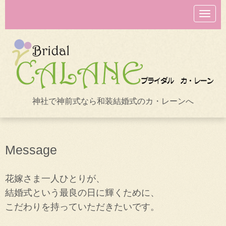
N
a
v
i
g
a
t
i
o
n
神社で神前式なら和装結婚式のカ・レーンへ
Message
花嫁さま一人ひとりが、
結婚式という最良の日に輝くために、
こだわりを持っていただきたいです。