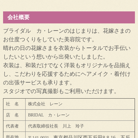
会社概要
ブライダル カ・レーンのはじまりは、花嫁さまの
お仕度つくりをしていた美容院です。
晴れの日の花嫁さまを衣装からトータルでお手伝い
したいという想いから出発いたしました。
衣装は、和装だけでなく洋装もオリジナルを品揃え
し、こだわりを応援するためにヘアメイク・着付け
の出張サービスも承ります。
スタジオでの写真撮影もご利用いただけます。
社 名
株式会社 レーン
店 名
BRIDAL カ・レーン
代表者
代表取締役社長 川上 玲子
所在地
東京都品川区西五反田8-8-16 五反
〒141-0031