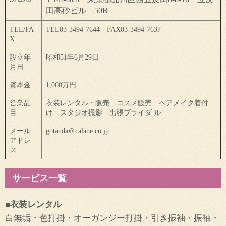
田高砂ビル 50B
TEL/FA
TEL03-3494-7644 FAX03-3494-7637
X
設立年
昭和51年6月29日
月日
資本金
1,000万円
営業品
衣装レンタル・販売 コスメ販売 ヘアメイク着付
目
け スタジオ撮影 出張ブライダ ル
メール
gotanda＠calane.co.jp
アドレ
ス
サービス一覧
■衣装レンタル
白無垢・色打掛・オーガンジー打掛・引き振袖・振袖・