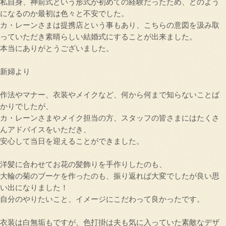
私自身、神前式という形式が初めての経験だったため、どのよう
になるのか最初は色々と不安でした。
カ・レーンさまは提携店という事もあり、こちらの意図を汲み取
っていただき素晴らしい結婚式にすることが出来ました。
本当にありがとうございました。
新婦より
作法やマナー、衣装やメイクなど、何から何まで知らないことば
かりでしたが、
カ・レーンさまやメイク担当の方、スタッフの皆さまにはたくさ
んアドバイスをいただき、
安心して当日を迎えることができました。
洋髪に合わせてお花の髪飾りを手作りしたのも、
大輪の菊のブーケを作ったのも、振り返れば大変でしたが良い思
い出になりました！
自分のやりたいこと、イメージにこだわって良かったです。
衣装は白無垢もですが、色打掛は夫も気に入っていた素敵なデザ