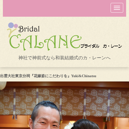
N
a
v
i
g
a
t
i
o
n
神社で神前式なら和装結婚式のカ・レーンへ
出雲大社東京分祠『花嫁姿にこだわりを』Yuki&Chinatsu