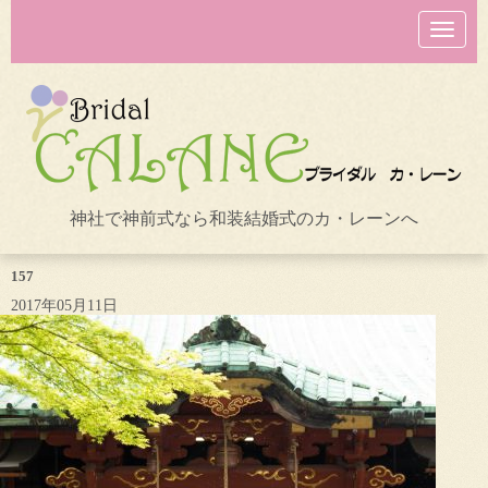
N
a
v
i
g
a
t
i
o
n
神社で神前式なら和装結婚式のカ・レーンへ
157
2017年05月11日