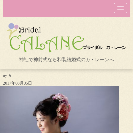
N
a
v
i
g
a
t
i
o
n
神社で神前式なら和装結婚式のカ・レーンへ
ay_6
2017年08月05日