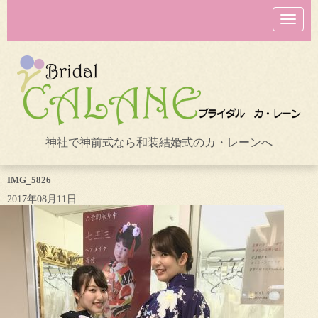
N
a
v
i
g
a
t
i
o
n
神社で神前式なら和装結婚式のカ・レーンへ
IMG_5826
2017年08月11日