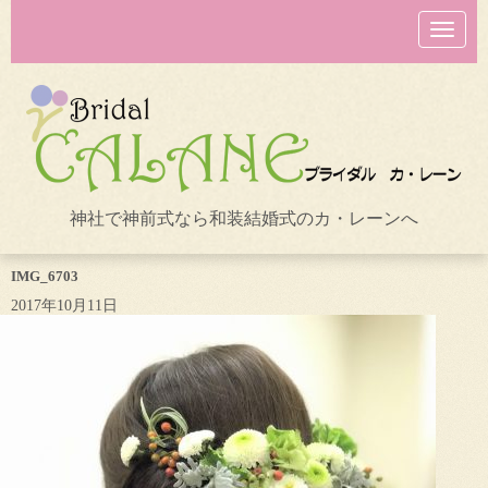
N
a
v
i
g
a
t
i
o
n
神社で神前式なら和装結婚式のカ・レーンへ
IMG_6703
2017年10月11日