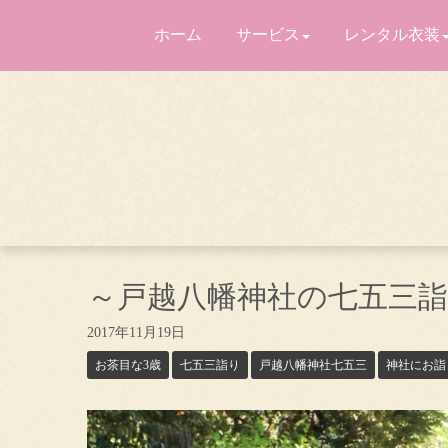
ホーム
サービス
レンタル衣装
～戸越八幡神社の七五三
2017年11月19日
お茶目な3歳
七五三詣り
戸越八幡神社七五三
神社にお詣