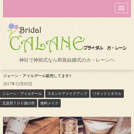
N
a
v
i
g
a
t
i
o
n
神社で神前式なら和装結婚式のカ・レーンへ
ジェーン・アイルデール販売してます‼
2017年12月05日
ジェーン・アイルデール
スキンケアメイクアップ
リキッドミネラル
五反田ＴＯＣ徳の市
無料メイク