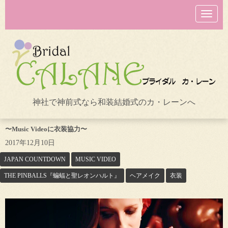
N
a
v
i
g
a
t
i
o
n
神社で神前式なら和装結婚式のカ・レーンへ
〜Music Videoに衣装協力〜
2017年12月10日
JAPAN COUNTDOWN
MUSIC VIDEO
THE PINBALLS『蝙蝠と聖レオンハルト』
ヘアメイク
衣装