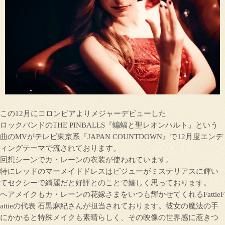
この12月にコロンビアよりメジャーデビューした
ロックバンドのTHE PINBALLS『蝙蝠と聖レオンハルト』という
曲のMVがテレビ東京系『JAPAN COUNTDOWN』で12月度エンデ
ィングテーマで流されております。
回想シーンでカ・レーンの衣装が使われています。
特にレッドのマーメイドドレスはビジューがミステリアスに輝い
てセクシーで綺麗だと好評とのことで嬉しく思っております。
ヘアメイクもカ・レーンの花嫁さまをいつも輝かせてくれるFattieF
attieの代表 石黒麻紀さんが担当されております。彼女の魔法の手
にかかると特殊メイクも素晴らしく、その映像の世界感に惹きつ