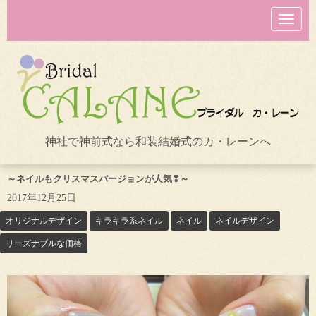
N
a
v
i
g
a
t
i
o
n
神社で神前式なら和装結婚式のカ・レーンへ
～ネイルもクリスマスバージョンが人気❣～
2017年12月25日
オリジナルデザイン
キラキラ系ネイル
ネイル
ネイルデザイン
リーズナブルな価格