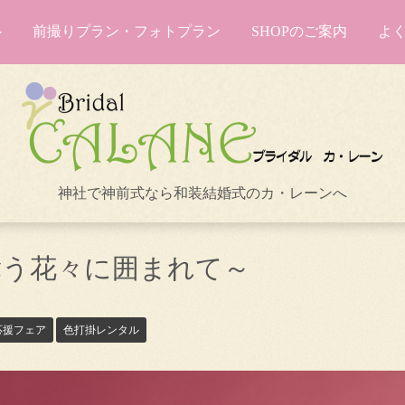
前撮りプラン・フォトプラン
SHOPのご案内
よ
神社で神前式なら和装結婚式のカ・レーンへ
舞う花々に囲まれて～
応援フェア
色打掛レンタル