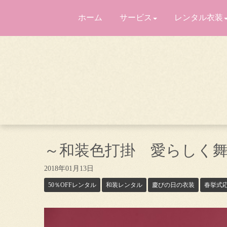
ホーム
サービス
レンタル衣装
～和装色打掛 愛らしく
2018年01月13日
50％OFFレンタル
和装レンタル
慶びの日の衣装
春挙式