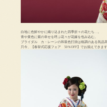
白地に色鮮やかに織り込まれた四季折々の花たち…。
青や黄色に紫の幸せを呼ぶ花々が花嫁を包み込む。
ブライダル カ・レーンの和装色打掛は格調のある気品
只今、【春挙式応援フェア 50％OFF】でお揃えできま