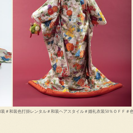
和装＃和装色打掛レンタル＃和装ヘアスタイル＃婚礼衣装50％ＯＦＦ＃