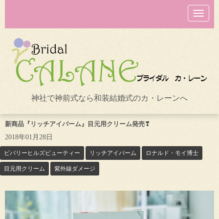
N
a
v
i
g
a
t
i
o
n
神社で神前式なら和装結婚式のカ・レーンへ
新商品『リッチアイバーム』目元用クリーム発売❣
2018年01月28日
ビバリーヒルズビューティー
リッチアイバーム
ロナルド・モイ博士
目元用クリーム
紫外線ダメージ