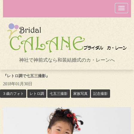
N
a
v
i
g
a
t
i
o
n
神社で神前式なら和装結婚式のカ・レーンへ
『レトロ調で七五三撮影』
2018年01月30日
３歳のフォト
レトロ調
七五三撮影
家族写真
記念撮影