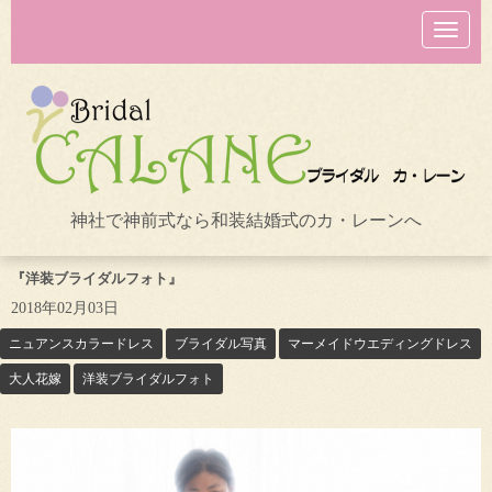
N
a
v
i
g
a
t
i
o
n
神社で神前式なら和装結婚式のカ・レーンへ
『洋装ブライダルフォト』
2018年02月03日
ニュアンスカラードレス
ブライダル写真
マーメイドウエディングドレス
大人花嫁
洋装ブライダルフォト