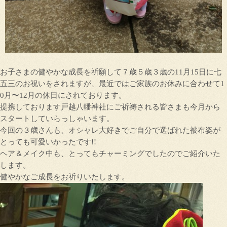
お子さまの健やかな成長を祈願して７歳５歳３歳の11月15日に七
五三のお祝いをされますが、最近ではご家族のお休みに合わせて1
0月〜12月の休日にされております。
提携しております戸越八幡神社にご祈祷される皆さまも今月から
スタートしていらっしゃいます。
今回の３歳さんも、オシャレ大好きでご自分で選ばれた被布姿が
とっても可愛いかったです!!︎
ヘア＆メイク中も、とってもチャーミングでしたのでご紹介いた
します。
健やかなご成長をお祈りいたします。