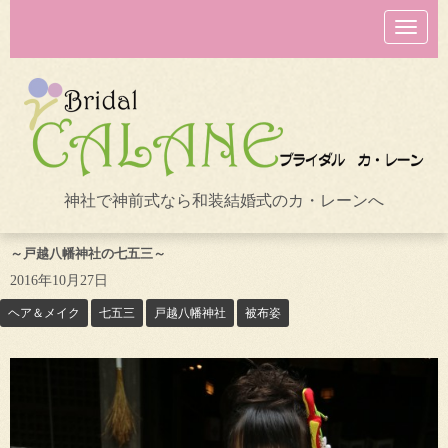
N
a
v
i
g
a
t
i
o
n
神社で神前式なら和装結婚式のカ・レーンへ
～戸越八幡神社の七五三～
2016年10月27日
ヘア＆メイク
七五三
戸越八幡神社
被布姿