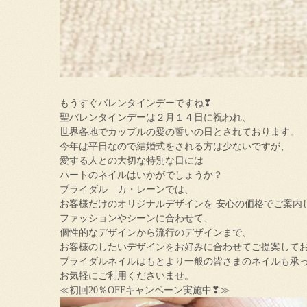
もうすぐバレンタインデーですね❣
聖バレンタインデーは２月１４日に祝われ、
世界各地でカップルの愛の誓いの日とされております。
今年は平日なので結婚式をされる方は少ないですが、
愛する人との大切な特別な日には
ハートのネイルはいかがでしょうか？
ブライダル カ・レーンでは、
お客様だけのオリジナルデザインを 安心の価格でご案内
ファッションやシーンに合わせて、
個性的なデザインから流行のデザインまで、
お客様のしたいデザインをお好みに合わせてご提案して
ブライダルネイルはもとより一般の皆さまのネイルも承
お気軽にご利用くださいませ。
≪初回20％OFFキャンペーン実施中❣≫