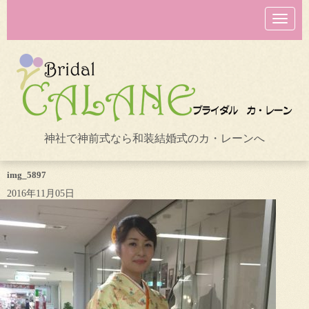
N
a
v
i
g
a
t
i
o
n
神社で神前式なら和装結婚式のカ・レーンへ
img_5897
2016年11月05日