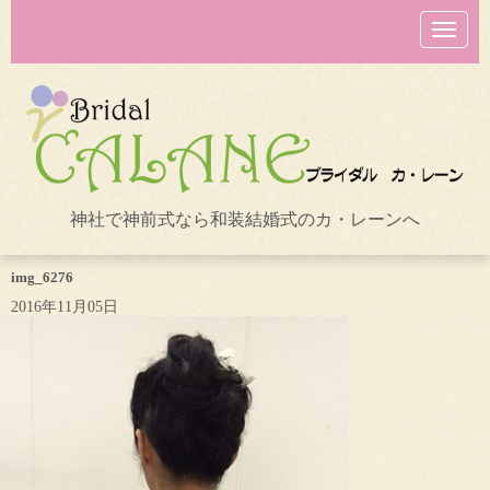
N
a
v
i
g
a
t
i
o
n
神社で神前式なら和装結婚式のカ・レーンへ
img_6276
2016年11月05日