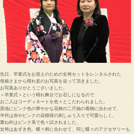
先日、卒業式をお迎えのための女袴セットをレンタルされた
母娘さまから晴れ姿のお写真を送って頂きました。
お写真ありがとうございました。
＜卒業式＞という晴れ舞台でお召しになるので
お二人はコーディネートを色々とこだわられました。
黒地にピンク色の華やかな花柄の二尺袖の着物に合わせて、
半衿は赤やピンクの花模様の刺しゅう入りで可愛らしく。
重ね衿はピンク系で色々試されました。
女袴はあずき色。蝶々柄に合わせて、同じ蝶々のアクセサリーも