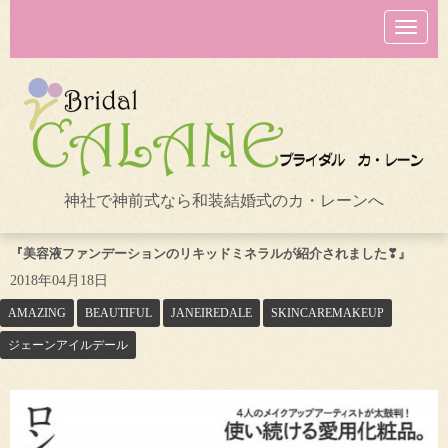
N
a
v
i
g
a
t
i
o
n
神社で神前式なら和装結婚式のカ・レーンへ
『美容液ファンデーションのリキッドミネラルが紹介されました❣』
2018年04月18日
AMAZING
BEAUTIFUL
JANEIREDALE
SKINCAREMAKEUP
ジェーンアイルデール