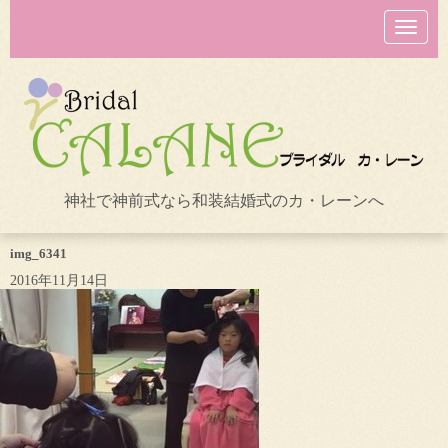
N
a
v
i
g
a
t
i
o
n
神社で神前式なら和装結婚式のカ・レーンへ
img_6341
2016年11月14日