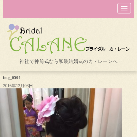
N
a
v
i
g
a
t
i
o
n
神社で神前式なら和装結婚式のカ・レーンへ
img_6504
2016年12月03日