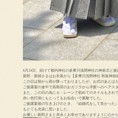
6月24日、続けて都内神社の多摩川浅間神社の神前式と
新郎・新婦さまはお衣装から【多摩川浅間神社 和装神前
この日は朝から雨が降っておりましたが、お式のあとは
ご披露宴の途中で高島田のおカツラから洋髪へのヘアス
また、この日の為にカ・レーンで初めてのネイルもされ
赤い色打掛にもとってもお似合いで素敵でした。
ご披露宴後の引き上げのとき、『結婚式をして良かった
もとても光栄に思いました。
お優しい新郎さまと末永くお幸せでありますように心か