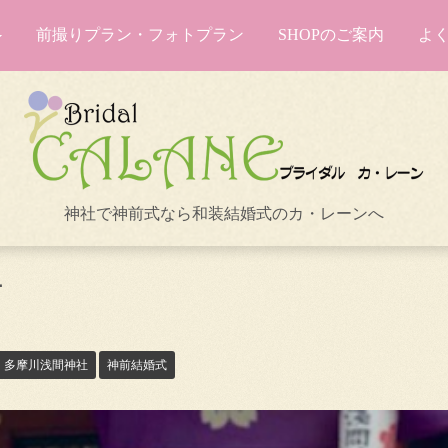
前撮りプラン・フォトプラン
SHOPのご案内
よ
神社で神前式なら和装結婚式のカ・レーンへ
⛩
多摩川浅間神社
神前結婚式