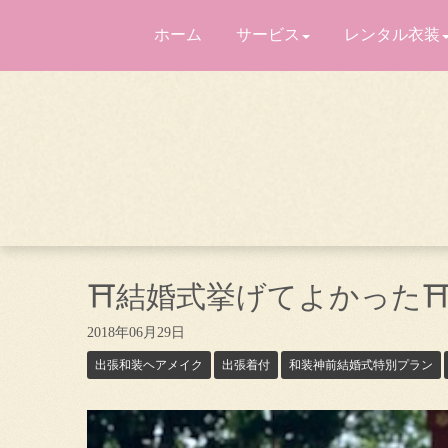
ホーム
サービス
レンタル衣装
⛩結婚式挙げてよかった
2018年06月29日
出張和装ヘアメイク
出張着付
和装神前結婚式特別プラン