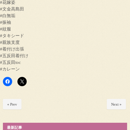
#花嫁姿
#文金高島田
#白無垢
#振袖
#紋服
#タキシード
#親族支度
#着付け出張
#五反田着付け
#五反田toc
#カレーン
« Prev
Next »
最新記事