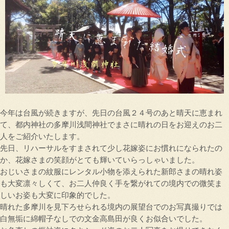
今年は台風が続きますが、先日の台風２４号のあと晴天に恵まれ
て、都内神社の多摩川浅間神社でまさに晴れの日をお迎えのお二
人をご紹介いたします。
先日、リハーサルをすまされて少し花嫁姿にお慣れになられたの
か、花嫁さまの笑顔がとても輝いていらっしゃいました。
おじいさまの紋服にレンタル小物を添えられた新郎さまの晴れ姿
も大変凛々しくて、お二人仲良く手を繋がれての境内での微笑ま
しいお姿も大変に印象的でした。
晴れた多摩川を見下ろせられる境内の展望台でのお写真撮りでは
白無垢に綿帽子なしでの文金高島田が良くお似合いでした。