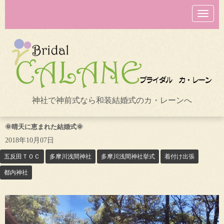
N
a
v
i
g
a
t
i
o
n
神社で神前式なら和装結婚式のカ・レーンへ
🌞晴天に恵まれた結婚式🌞
2018年10月07日
五反田ＴＯＣ
多摩川浅間神社
多摩川浅間神社挙式
着付け出張
都内神社