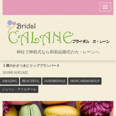
N
a
v
i
g
a
t
i
o
n
神社で神前式なら和装結婚式のカ・レーンへ
💄唇のかさつきにリップブランバー💄
2018年10月24日
AMAZING
BEAUTIFUL
JANEIREDALE
SKINCAREMAKEUP
ジェーン・アイルデール