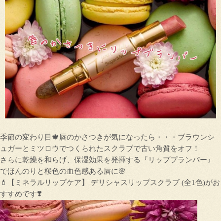
季節の変わり目🍁唇のかさつきが気になったら・・・ブラウンシ
ュガーとミツロウでつくられたスクラブで古い角質をオフ！
さらに乾燥を和らげ、保湿効果を発揮する『リッププランパー』
でほんのりと桜色の血色感ある唇に🌸
💄【ミネラルリップケア】 デリシャスリップスクラブ (全1色)がお
すすめです❣️