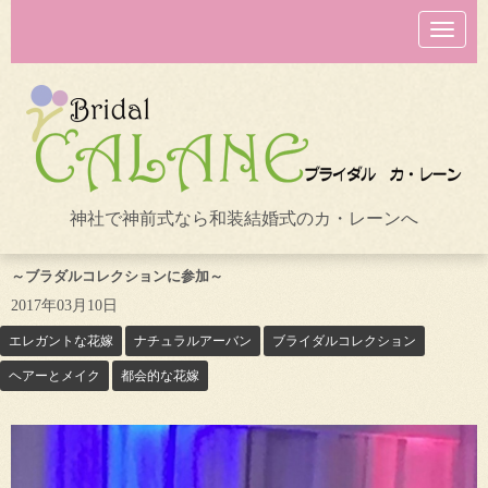
N
a
v
i
g
a
t
i
o
n
神社で神前式なら和装結婚式のカ・レーンへ
～ブラダルコレクションに参加～
2017年03月10日
エレガントな花嫁
ナチュラルアーバン
ブライダルコレクション
ヘアーとメイク
都会的な花嫁