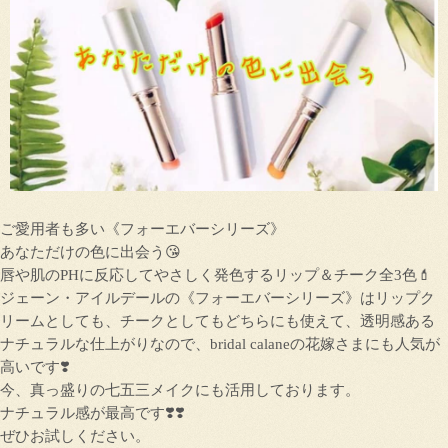
ご愛用者も多い《フォーエバーシリーズ》
あなただけの色に出会う😘
唇や肌のPHに反応してやさしく発色するリップ＆チーク全3色💄
ジェーン・アイルデールの《フォーエバーシリーズ》はリップク
リームとしても、チークとしてもどちらにも使えて、透明感ある
ナチュラルな仕上がりなので、bridal calaneの花嫁さまにも人気が
高いです❣️
今、真っ盛りの七五三メイクにも活用しております。
ナチュラル感が最高です❣️❣️
ぜひお試しください。