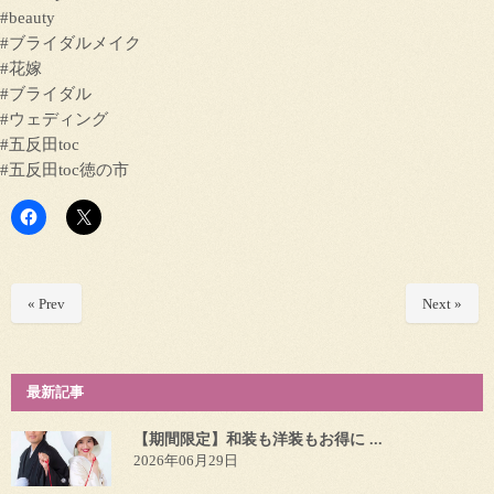
#beauty
#ブライダルメイク
#花嫁
#ブライダル
#ウェディング
#五反田toc
#五反田toc徳の市
« Prev
Next »
最新記事
【期間限定】和装も洋装もお得に ...
2026年06月29日