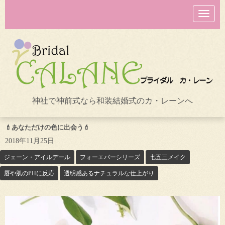
N
a
v
i
g
a
t
i
o
n
神社で神前式なら和装結婚式のカ・レーンへ
💄あなただけの色に出会う💄
2018年11月25日
ジェーン・アイルデール
フォーエバーシリーズ
七五三メイク
唇や肌のPHに反応
透明感あるナチュラルな仕上がり