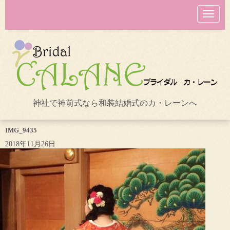
N
a
v
i
g
a
t
i
o
n
神社で神前式なら和装結婚式のカ・レーンへ
IMG_9435
2018年11月26日