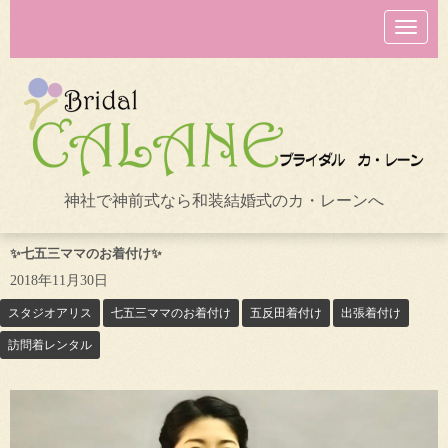
N
a
v
i
g
a
t
i
o
n
神社で神前式なら和装結婚式のカ・レーンへ
✨七五三ママのお着付け✨
2018年11月30日
スタジオアリス
七五三ママのお着付け
五反田着付け
出張着付け
訪問着レンタル