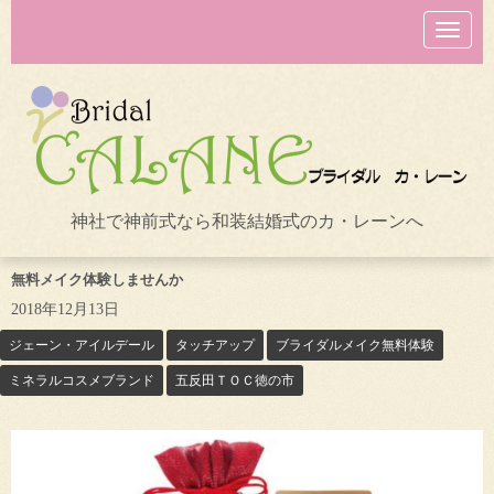
N
a
v
i
g
a
t
i
o
n
神社で神前式なら和装結婚式のカ・レーンへ
無料メイク体験しませんか
2018年12月13日
ジェーン・アイルデール
タッチアップ
ブライダルメイク無料体験
ミネラルコスメブランド
五反田ＴＯＣ徳の市