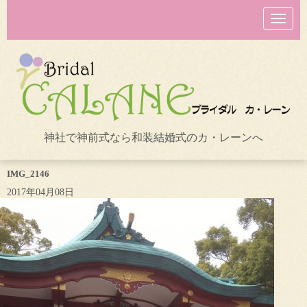
N
a
v
i
g
a
t
i
o
n
神社で神前式なら和装結婚式のカ・レーンへ
IMG_2146
2017年04月08日