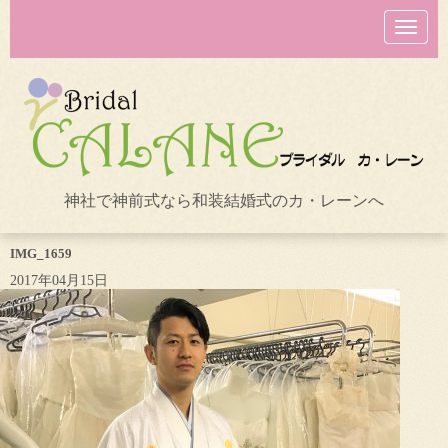
N
a
v
i
g
a
t
i
o
n
神社で神前式なら和装結婚式のカ・レーンへ
IMG_1659
2017年04月15日